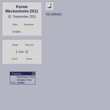
Kerwe
Meckesheim 2011
S10 Software
10. September 2011
Index
Abspielen
Größe:
Vorige
Nächste
1
von
11
Erste
Letzte
Tastatur
X
: Nächstes Foto
: Voriges Foto
F11
: Vollbild