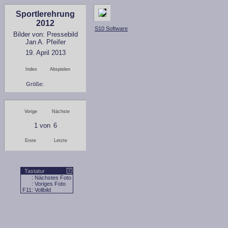
Sportlerehrung
2012
S10 Software
Bilder von: Pressebild
Jan A. Pfeifer
19. April 2013
Index
Abspielen
Größe:
Vorige
Nächste
1
von
6
Erste
Letzte
Tastatur
X
: Nächstes Foto
: Voriges Foto
F11
: Vollbild