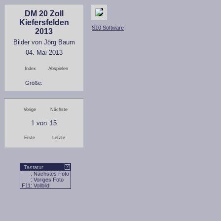
DM 20 Zoll
Kiefersfelden
S10 Software
2013
Bilder von Jörg Baum
04. Mai 2013
Index
Abspielen
Größe:
Vorige
Nächste
1
von
15
Erste
Letzte
Tastatur
X
: Nächstes Foto
: Voriges Foto
F11
: Vollbild